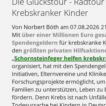
Die Glückstour - Radtou
Krebskranker Kinder
Von
Norbert Böth
am 07.08.2026 2
Mit
über einer Millionen Euro g
Spendengeldern
für krebskranke K
den
größten privaten Hilfsaktion
„
Schornsteinfeger helfen krebsk
organisiert, hat mit den Spendengeld
Initiativen, Elternvereine und Klinik
Forschungsprojekte ermöglicht, um
Familien zu unterstützen, Leben z
fördern. Denn Krebs ist nach Unfäll
Todesursache bei Kindern in Deuts